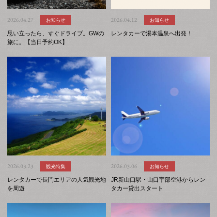
2026.04.27
お知らせ
2026.04.12
お知らせ
思い立ったら、すぐドライブ。GWの
レンタカーで湯本温泉へ出発！
旅に。【当日予約OK】
2026.03.23
観光特集
2026.03.06
お知らせ
レンタカーで長門エリアの人気観光地
JR新山口駅・山口宇部空港からレン
を周遊
タカー貸出スタート