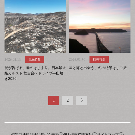
2026.02.13
観光特集
2026.01.30
観光特集
炎が告げる、春のはじまり。日本最大
星と海と出会う、冬の絶景はしご旅
級カルスト 秋吉台へドライブ―山焼
き2026
投
1
2
3
稿
ナ
ビ
ゲ
特定商法取引法に基づく表示
個人情報保護方針
サイトマップ