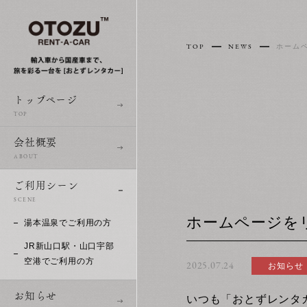
TOP
NEWS
ホーム
トップページ
TOP
会社概要
ABOUT
ご利用シーン
SCENE
ホームページを
湯本温泉でご利用の方
JR新山口駅・山口宇部
空港でご利用の方
2025.07.24
お知らせ
お知らせ
いつも「おとずレンタ